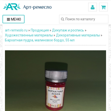
МЕНЮ
art-remeslo.ru
»
Продукция
»
Декупаж и роспись
»
Художественные материалы
»
Декоративные материалы
»
Бархатная пудра, малиновое бордо, 55 мл