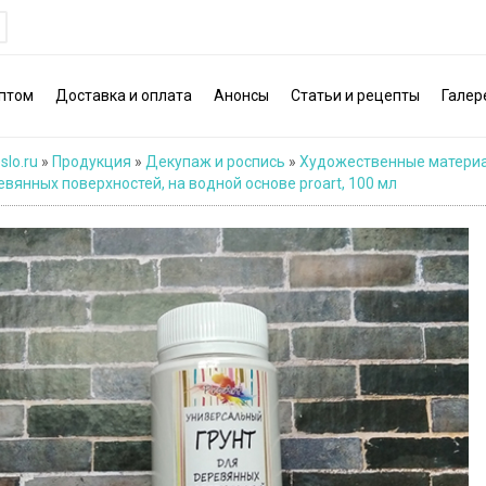
птом
Доставка и оплата
Анонсы
Статьи и рецепты
Галер
slo.ru
»
Продукция
»
Декупаж и роспись
»
Художественные матери
евянных поверхностей, на водной основе proart, 100 мл