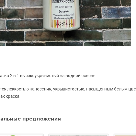
раска 2 в 1 высокоукрывистый на водной основе.
тся леккостью нанесения, укрывистостью, насыщенным белым цве
как краска.
альные предложения