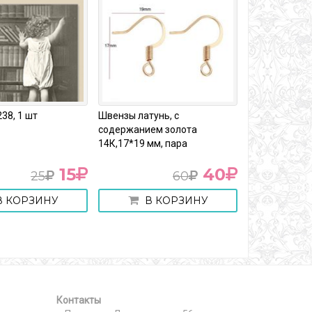
38, 1 шт
Швензы латунь, с
Краска акрил
содержанием золота
"Декола", №1
14К,17*19 мм, пара
светлая, 50 м
15
40
25
60
 КОРЗИНУ
В КОРЗИНУ
В 
Контакты