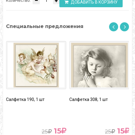
Количество:
ДОБАВИТЬ В КОРЗИНУ
Специальные предложения
Салфетка 190, 1 шт
Салфетка 308, 1 шт
С
15
15
25
25