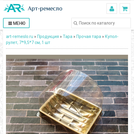
МЕНЮ
art-remeslo.ru
»
Продукция
»
Тара
»
Прочая тара
»
Купол-
рулет, 7*9,5*7 см, 1 шт