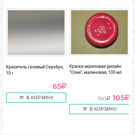
Краска акриловая дизайн
Краситель гелевый Серебро,
В
"Олки", малиновая, 100 мл
10 г
п
1
65
105
В КОРЗИНУ
150
В КОРЗИНУ