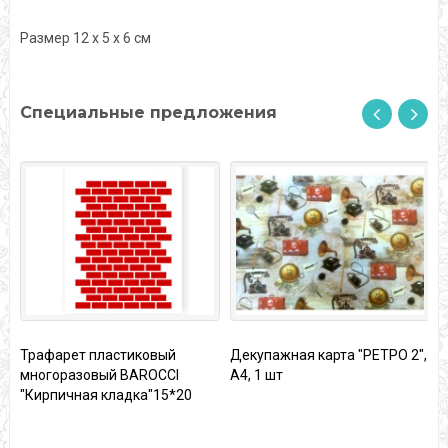
Размер 12 х 5 х 6 см
Специальные предложения
Трафарет пластиковый
Декупажная карта "РЕТРО 2",
К
многоразовый BAROCCI
А4, 1 шт
"
"Кирпичная кладка"15*20