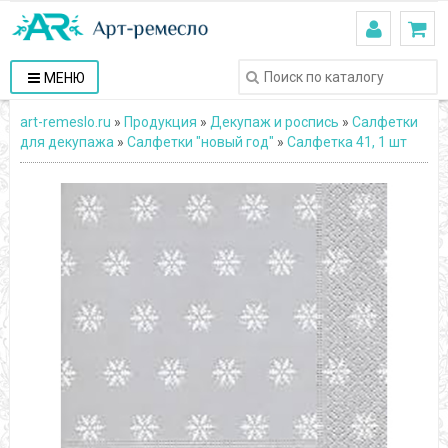
МЕНЮ
art-remeslo.ru
»
Продукция
»
Декупаж и роспись
»
Салфетки
для декупажа
»
Салфетки "новый год"
»
Салфетка 41, 1 шт