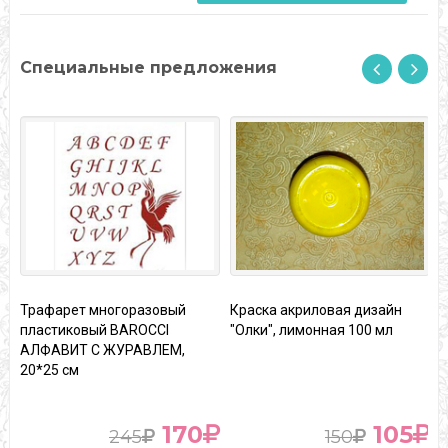
Специальные предложения
Трафарет многоразовый
Краска акриловая дизайн
пластиковый BAROCCI
"Олки", лимонная 100 мл
1
АЛФАВИТ С ЖУРАВЛЕМ,
20*25 см
170
105
245
150