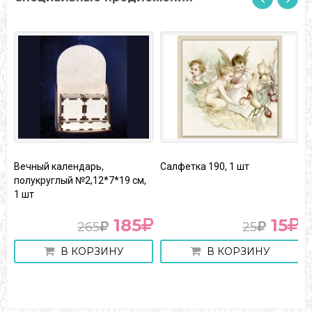
Вечный календарь,
Салфетка 190, 1 шт
К
полукруглый №2,12*7*19 см,
"
1 шт
185
15
265
25
В КОРЗИНУ
В КОРЗИНУ