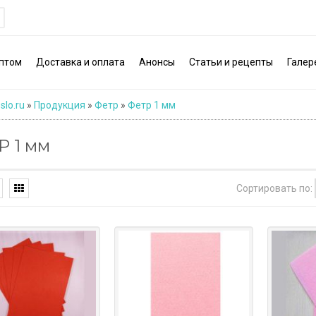
птом
Доставка и оплата
Анонсы
Статьи и рецепты
Галер
slo.ru
»
Продукция
»
Фетр
»
Фетр 1 мм
Р 1 мм
Сортировать по: