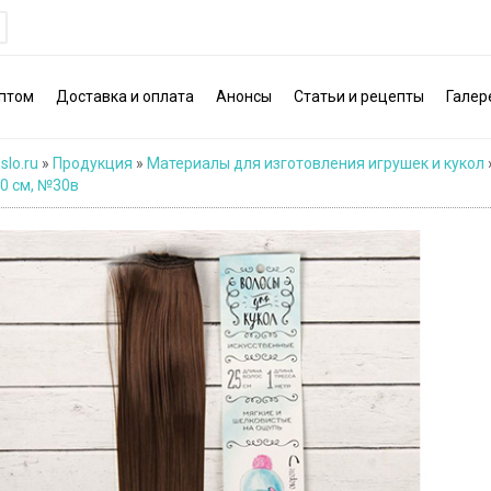
птом
Доставка и оплата
Анонсы
Статьи и рецепты
Галер
slo.ru
»
Продукция
»
Материалы для изготовления игрушек и кукол
90 см, №30в