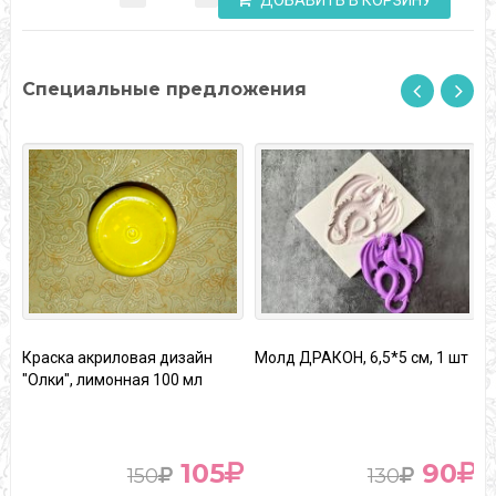
ДОБАВИТЬ В КОРЗИНУ
Специальные предложения
Краска акриловая дизайн
Молд ДРАКОН, 6,5*5 см, 1 шт
Ш
"Олки", лимонная 100 мл
с
п
105
90
150
130