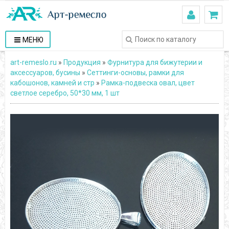
МЕНЮ
art-remeslo.ru
»
Продукция
»
Фурнитура для бижутерии и
аксессуаров, бусины
»
Сеттинги-основы, рамки для
кабошонов, камней и стр
»
Рамка-подвеска овал, цвет
светлое серебро, 50*30 мм, 1 шт