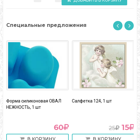
ДОБАВИТЬ В КОРЗИНУ
Специальные предложения
Форма силиконовая ОВАЛ
Салфетка 124, 1 шт
Д
НЕЖНОСТЬ, 1 шт
А
60
15
25
В КОРЗИНУ
В КОРЗИНУ