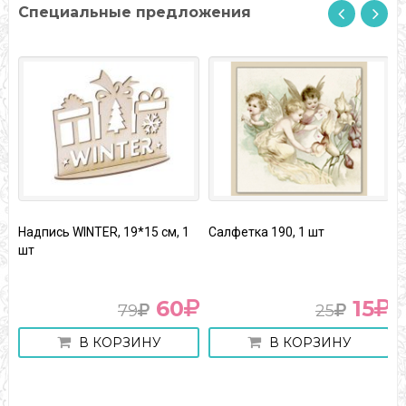
Специальные предложения
Надпись WINTER, 19*15 см, 1
Салфетка 190, 1 шт
К
шт
з
1
60
15
79
25
В КОРЗИНУ
В КОРЗИНУ