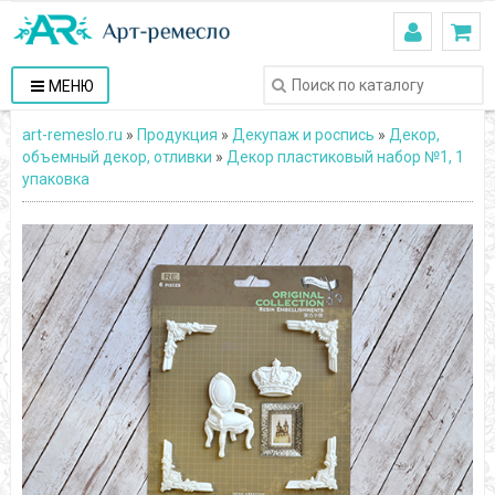
МЕНЮ
art-remeslo.ru
»
Продукция
»
Декупаж и роспись
»
Декор,
объемный декор, отливки
»
Декор пластиковый набор №1, 1
упаковка