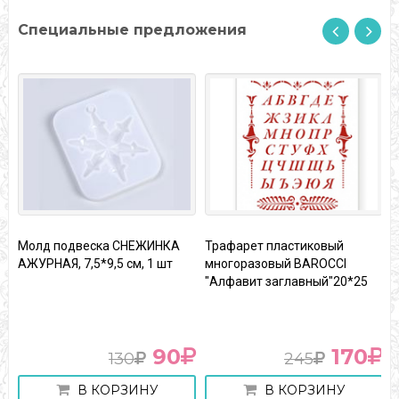
Специальные предложения
ЕЖИНКА
Трафарет пластиковый
Декупажная карта
, 1 шт
многоразовый BAROCCI
"Крольчата" плотность 4
"Алфавит заглавный"20*25
м2, формат А4, 1 шт
90
170
245
75
НУ
В КОРЗИНУ
В КОРЗИНУ