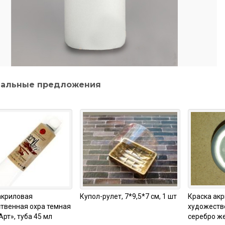
альные предложения
акриловая
Купол-рулет, 7*9,5*7 см, 1 шт
Краска ак
твенная охра темная
художестве
рт», туба 45 мл
серебро же