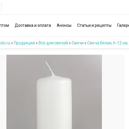
птом
Доставка и оплата
Анонсы
Статьи и рецепты
Галер
slo.ru
»
Продукция
»
Все для свечей
»
Свечи
»
Свеча белая, h-12 см, 