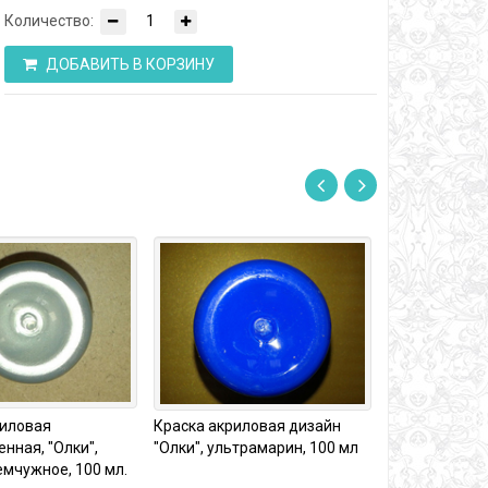
Количество:
ДОБАВИТЬ В КОРЗИНУ
риловая
Краска акриловая дизайн
Форма силико
нная, "Олки",
"Олки", ультрамарин, 100 мл
ДЕВУШКА-ЗАГ
мчужное, 100 мл.