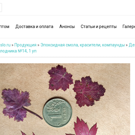
птом
Доставка и оплата
Анонсы
Статьи и рецепты
Галер
slo.ru
»
Продукция
»
Эпоксидная смола, красители, компаунды
»
Де
лодника №14, 1 уп