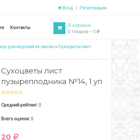
Вход
|
Регистрация
В корзине
ея
Контакты
0 товаров – 0
кор для изделий из смолы
»
Сухоцветы лист
Сухоцветы лист
пузыреплодника №14, 1 уп
Средний рейтинг:
0
Всего оценок:
0
20