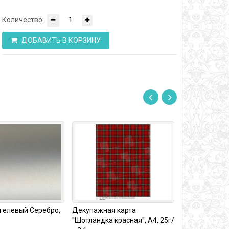
Количество:
ДОБАВИТЬ В КОРЗИНУ
гелевый Серебро,
Декупажная карта
Форма силик
"Шотландка красная", А4, 25г/
РОЗОЧКА, 7*4