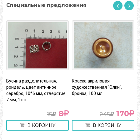
Специальные предложения
Бусина разделительная,
Краска акриловая
К
рондель, цвет античное
художественная "Олки",
х
серебро, 10*6 мм, отверстие
бронза, 100 мл
Т
7 мм, 1 шт
8
170
15
245
В КОРЗИНУ
В КОРЗИНУ