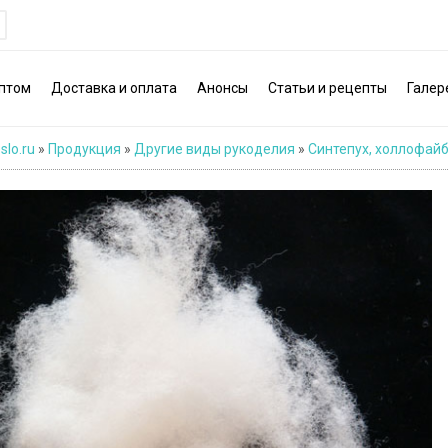
птом
Доставка и оплата
Анонсы
Статьи и рецепты
Галер
slo.ru
»
Продукция
»
Другие виды рукоделия
»
Синтепух, холлофайб