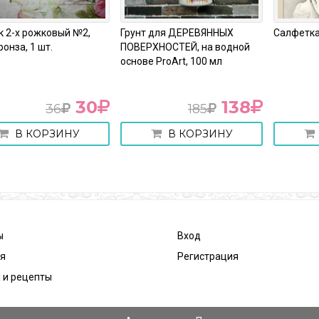
2-х рожковый №2,
Грунт для ДЕРЕВЯННЫХ
Салфетка 3
нза, 1 шт.
ПОВЕРХНОСТЕЙ, на водной
основе ProArt, 100 мл
30
138
36
185
В КОРЗИНУ
В КОРЗИНУ
В
ы
Вход
ея
Регистрация
 и рецепты