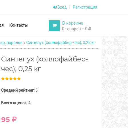
Вход
|
Регистрация
В корзине
ея
Контакты
0 товаров – 0
ер, поролон
»
Cинтепух (холлофайбер-чес), 0,25 кг
Cинтепух (холлофайбер-
чес), 0,25 кг
Средний рейтинг:
5
Всего оценок:
4
95