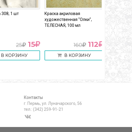
08, 1 шт
Краска акриловая
Декупажная 
художественная "Олки",
"Крольчата" п
ТЕЛЕСНАЯ, 100 мл
м2, формат А4
15
112
25
160
 КОРЗИНУ
В КОРЗИНУ
В 
Контакты
г. Пермь, ул. Луначарского, 56
тел.: (342) 259-91-21