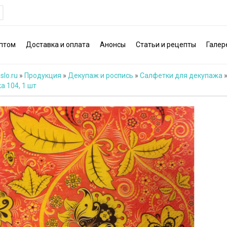
птом
Доставка и оплата
Анонсы
Статьи и рецепты
Галер
slo.ru
»
Продукция
»
Декупаж и роспись
»
Салфетки для декупажа
а 104, 1 шт