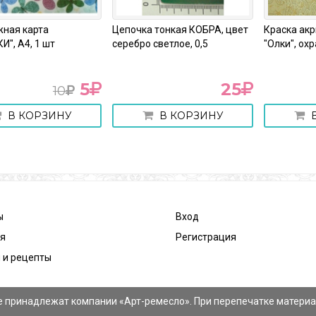
ная карта
Цепочка тонкая КОБРА, цвет
Краска ак
И", А4, 1 шт
серебро светлое, 0,5
"Олки", ох
5
25
10
В КОРЗИНУ
В КОРЗИНУ
В
ы
Вход
ея
Регистрация
 и рецепты
 принадлежат компании «Арт-ремесло». При перепечатке материа