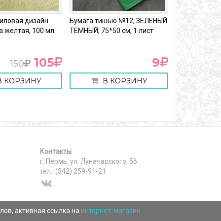
риловая дизайн
Бумага тишью №12, ЗЕЛЕНЫЙ
Коробка краф
ра желтая, 100 мл
ТЕМНЫЙ, 75*50 см, 1 лист
картона
105
9
150
 КОРЗИНУ
В КОРЗИНУ
В 
Контакты
г. Пермь, ул. Луначарского, 56
тел.: (342) 259-91-21
лов, активная ссылка на
интернет-магазин