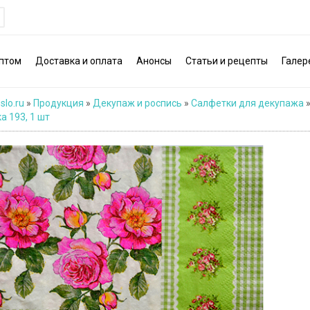
птом
Доставка и оплата
Анонсы
Статьи и рецепты
Галер
slo.ru
»
Продукция
»
Декупаж и роспись
»
Салфетки для декупажа
а 193, 1 шт