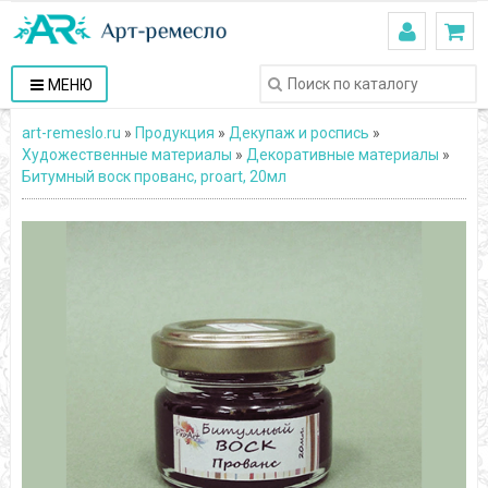
МЕНЮ
art-remeslo.ru
»
Продукция
»
Декупаж и роспись
»
Художественные материалы
»
Декоративные материалы
»
Битумный воск прованс, proart, 20мл