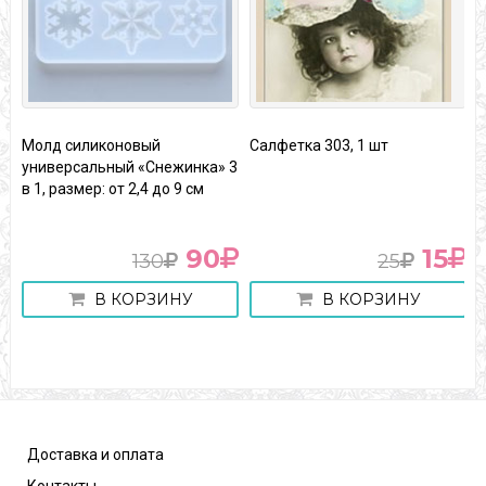
Молд силиконовый
Салфетка 303, 1 шт
Д
универсальный «Снежинка» 3
А
в 1, размер: от 2,4 до 9 см
90
15
130
25
В КОРЗИНУ
В КОРЗИНУ
Доставка и оплата