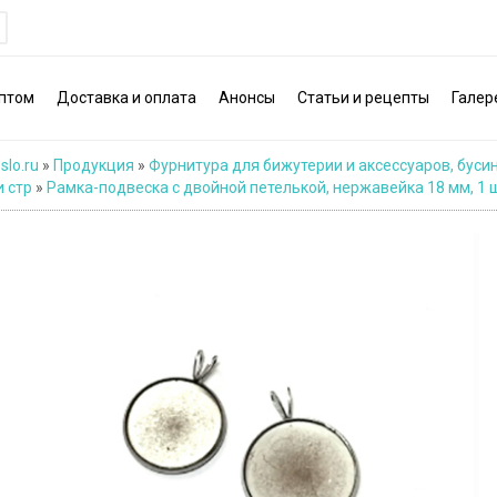
птом
Доставка и оплата
Анонсы
Статьи и рецепты
Галер
slo.ru
»
Продукция
»
Фурнитура для бижутерии и аксессуаров, буси
и стр
»
Рамка-подвеска с двойной петелькой, нержавейка 18 мм, 1 