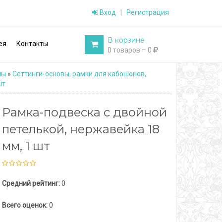
Вход
|
Регистрация
В корзине
ея
Контакты
0 товаров – 0
ны
»
Сеттинги-основы, рамки для кабошонов,
шт
Рамка-подвеска с двойной
петелькой, нержавейка 18
мм, 1 шт
Средний рейтинг:
0
Всего оценок:
0