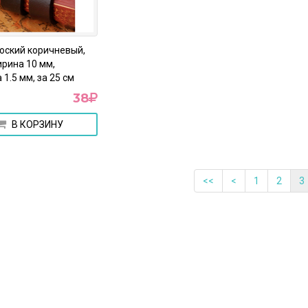
оский коричневый,
ирина 10 мм,
1.5 мм, за 25 см
38
В КОРЗИНУ
<<
<
1
2
3