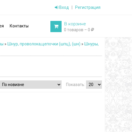
Вход
|
Регистрация
В корзине
ея
Контакты
0 товаров – 0
ны
»
Шнур, проволока,цепочки (шпц), (шн)
»
Шнуры,
Показать: