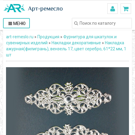
МЕНЮ
art-remeslo.ru
»
Продукция
»
Фурнитура для шкатулок и
сувенирных изделий
»
Накладки декоративные
»
Накладка
ажурная(филигрань), вензель 17, цвет серебро, 61*22 мм, 1
шт