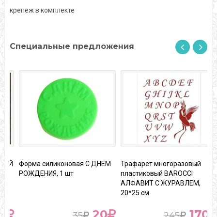
крепеж в комплекте
Специальные предложения
Форма силиконовая С ДНЕМ
Трафарет многоразовый
З
РОЖДЕНИЯ, 1 шт
пластиковый BAROCCI
АЛФАВИТ С ЖУРАВЛЕМ,
20*25 см
20
170
35
245