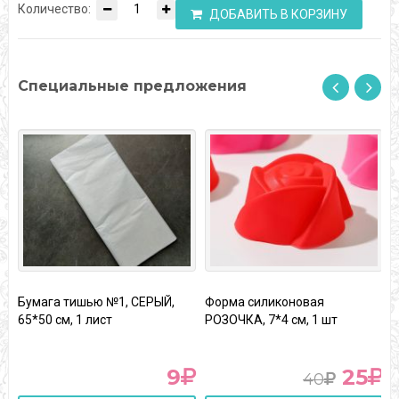
Количество:
ДОБАВИТЬ В КОРЗИНУ
Специальные предложения
К
Бумага тишью №1, СЕРЫЙ,
Форма силиконовая
"
65*50 см, 1 лист
РОЗОЧКА, 7*4 см, 1 шт
9
25
40