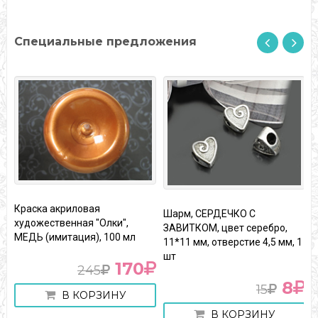
Специальные предложения
Краска акриловая
Шарм, СЕРДЕЧКО С
Ф
художественная "Олки",
ЗАВИТКОМ, цвет серебро,
Г
МЕДЬ (имитация), 100 мл
11*11 мм, отверстие 4,5 мм, 1
шт
170
245
8
15
В КОРЗИНУ
В КОРЗИНУ