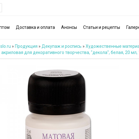
птом
Доставка и оплата
Анонсы
Статьи и рецепты
Галер
slo.ru
»
Продукция
»
Декупаж и роспись
»
Художественные матери
акриловая для декоративного творчества, "декола", белая, 20 мл, 